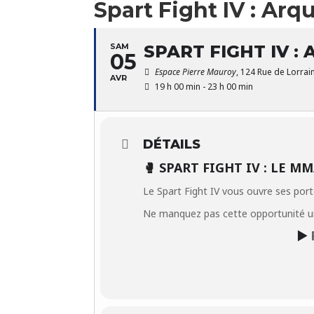
Spart Fight IV : Arq
SAM
SPART FIGHT IV :
05
Espace Pierre Mauroy
, 124 Rue de Lorra
AVR
19 h 00 min - 23 h 00 min
DÉTAILS
🥊 SPART FIGHT IV : LE 
Le Spart Fight IV vous ouvre ses port
Ne manquez pas cette opportunité un
▶️