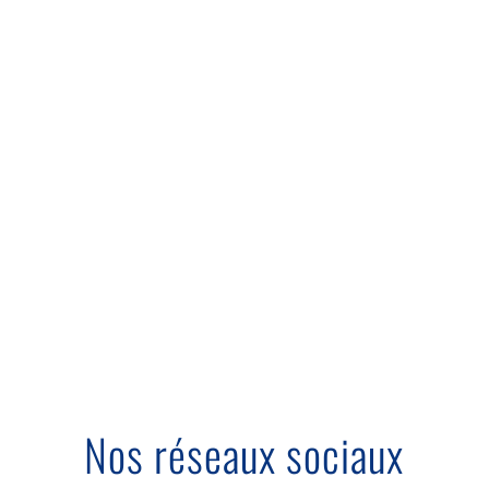
Dès la saison 2020 /2021 il sera
possible de se spécialiser dans le
management d’activités directement
liées au MMA en suivant le cursus de
l’UFR STAPS de Reims.
Nos réseaux sociaux