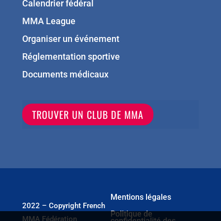
Calendrier fédéral
MMA League
Organiser un événement
Réglementation sportive
Documents médicaux
TROUVER UN CLUB DE MMA
Mentions légales
2022 – Copyright French
Politique de
MMA Fédération
confidentialité des