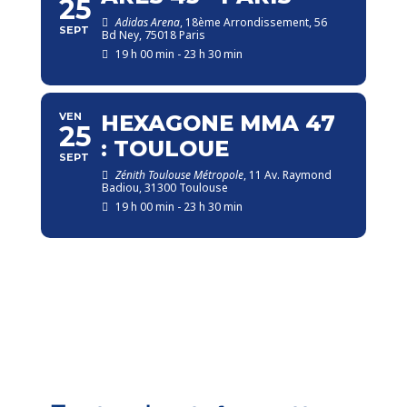
25
Adidas Arena
, 18ème Arrondissement, 56
SEPT
Bd Ney, 75018 Paris
19 h 00 min - 23 h 30 min
VEN
HEXAGONE MMA 47
25
: TOULOUE
SEPT
Zénith Toulouse Métropole
, 11 Av. Raymond
Badiou, 31300 Toulouse
19 h 00 min - 23 h 30 min