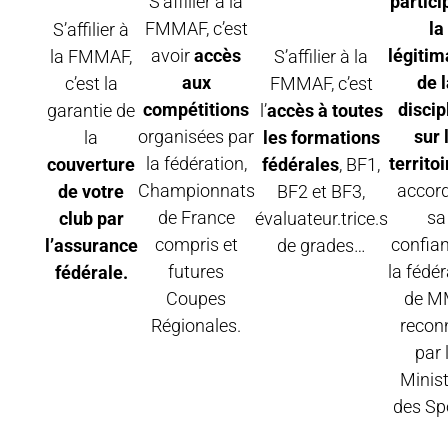
S’affilier à la
partici
FMMAF, c’est
la
S’affilier à
avoir
accès
légitim
la FMMAF,
S’affilier à la
aux
de 
c’est la
FMMAF, c’est
compétitions
discip
garantie de
l’
accès à toutes
organisées par
sur 
la
les formations
la fédération,
territoi
couverture
fédérales
, BF1,
Championnats
accor
de votre
BF2 et BF3,
de France
sa
club par
évaluateur.trice.s
compris et
confia
l’assurance
de grades…
futures
la fédé
fédérale.
Coupes
de M
Régionales.
recon
par 
Minis
des Sp