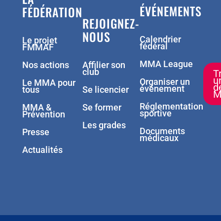
ÉVÉNEMENTS
FÉDÉRATION
REJOIGNEZ-
NOUS
Calendrier
Le projet
fédéral
FMMAF
MMA League
Nos actions
Affilier son
club
T
u
Organiser un
Le MMA pour
d
événement
tous
Se licencier
M
Réglementation
MMA &
Se former
sportive
Prévention
Les grades
Documents
Presse
médicaux
Actualités