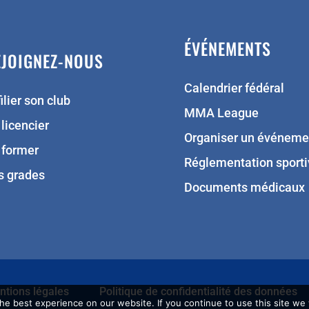
ÉVÉNEMENTS
EJOIGNEZ-NOUS
Calendrier fédéral
ilier son club
MMA League
 licencier
Organiser un événeme
 former
Réglementation sporti
s grades
Documents médicaux
tions légales
Politique de confidentialité des données
e best experience on our website. If you continue to use this site we w