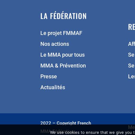
LA FÉDÉRATION
R
Le projet FMMAF
Nos actions
Aff
Le MMA pour tous
Se
MMA & Prévention
Se
Presse
Le
Actualités
2022 – Copyright French
Men
MMA Fédération
We use cookies to ensure that we give you th