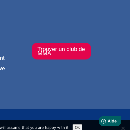
Trouver un club de
MMA
nt
ve
ill assume that you are happy with it.
Ok