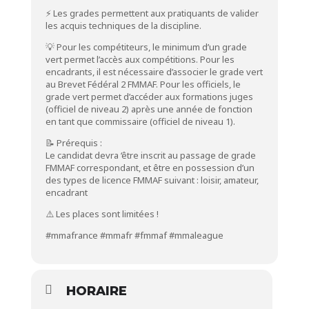
⚡ Les grades permettent aux pratiquants de valider
les acquis techniques de la discipline.
💡 Pour les compétiteurs, le minimum d’un grade
vert permet l’accès aux compétitions. Pour les
encadrants, il est nécessaire d’associer le grade vert
au Brevet Fédéral 2 FMMAF. Pour les officiels, le
grade vert permet d’accéder aux formations juges
(officiel de niveau 2) après une année de fonction
en tant que commissaire (officiel de niveau 1).
📝 Prérequis :
Le candidat devra ‘être inscrit au passage de grade
FMMAF correspondant, et être en possession d’un
des types de licence FMMAF suivant : loisir, amateur,
encadrant
⚠️ Les places sont limitées !
#mmafrance
#mmafr
#fmmaf
#mmaleague
HORAIRE