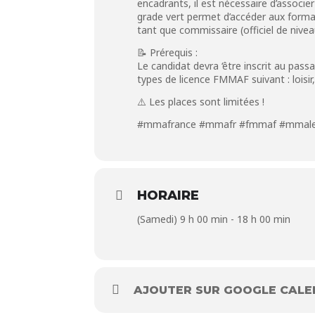
encadrants, il est nécessaire d’associe
grade vert permet d’accéder aux format
tant que commissaire (officiel de nivea
📝 Prérequis :
Le candidat devra ‘être inscrit au pa
types de licence FMMAF suivant : loisi
⚠️ Les places sont limitées !
#mmafrance
#mmafr
#fmmaf
#mmal
HORAIRE
(Samedi) 9 h 00 min - 18 h 00 min
AJOUTER SUR GOOGLE CAL