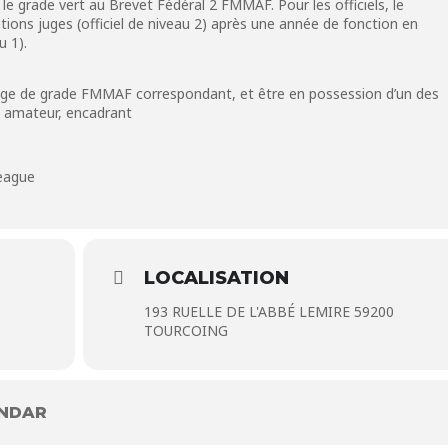
r le grade vert au Brevet Fédéral 2 FMMAF. Pour les officiels, le
ions juges (officiel de niveau 2) après une année de fonction en
u 1).
ssage de grade FMMAF correspondant, et être en possession d’un des
r, amateur, encadrant
eague
LOCALISATION
193 RUELLE DE L'ABBÉ LEMIRE 59200
TOURCOING
ENDAR