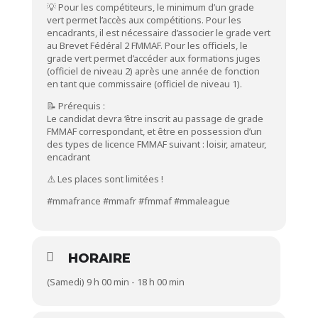
💡 Pour les compétiteurs, le minimum d’un grade
vert permet l’accès aux compétitions. Pour les
encadrants, il est nécessaire d’associer le grade vert
au Brevet Fédéral 2 FMMAF. Pour les officiels, le
grade vert permet d’accéder aux formations juges
(officiel de niveau 2) après une année de fonction
en tant que commissaire (officiel de niveau 1).
📝 Prérequis :
Le candidat devra ‘être inscrit au passage de grade
FMMAF correspondant, et être en possession d’un
des types de licence FMMAF suivant : loisir, amateur,
encadrant
⚠️ Les places sont limitées !
#mmafrance
#mmafr
#fmmaf
#mmaleague
HORAIRE
(Samedi) 9 h 00 min - 18 h 00 min