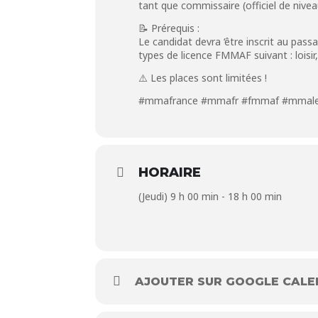
tant que commissaire (officiel de nivea
📝 Prérequis :
Le candidat devra ‘être inscrit au pa
types de licence FMMAF suivant : loisi
⚠️ Les places sont limitées !
#mmafrance
#mmafr
#fmmaf
#mmal
HORAIRE
(Jeudi) 9 h 00 min - 18 h 00 min
AJOUTER SUR GOOGLE CAL