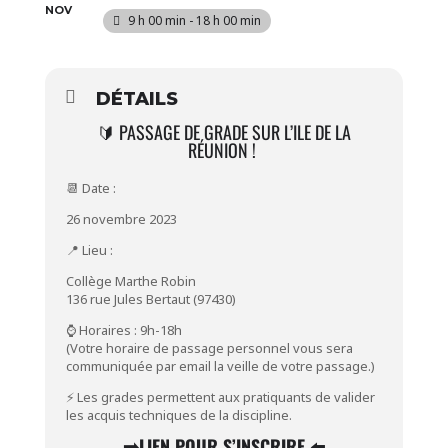
NOV
9 h 00 min - 18 h 00 min
DÉTAILS
🔰 PASSAGE DE GRADE SUR L’ILE DE LA
RÉUNION !
📆 Date :
26 novembre 2023
📍 Lieu :
Collège Marthe Robin
136 rue Jules Bertaut (97430)
⌚ Horaires : 9h-18h
(Votre horaire de passage personnel vous sera
communiquée par email la veille de votre passage.)
⚡ Les grades permettent aux pratiquants de valider
les acquis techniques de la discipline.
➡️
LIEN POUR S’INSCRIRE ⬅️