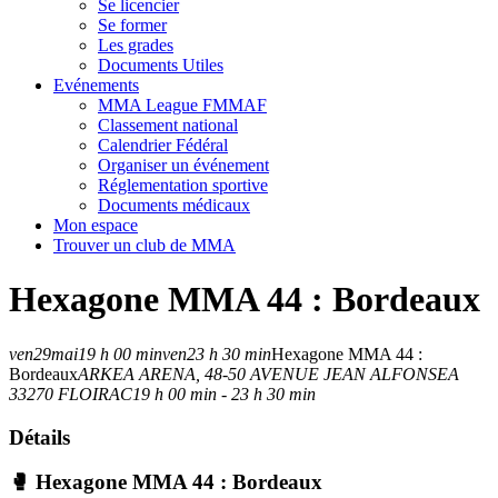
Se licencier
Se former
Les grades
Documents Utiles
Evénements
MMA League FMMAF
Classement national
Calendrier Fédéral
Organiser un événement
Réglementation sportive
Documents médicaux
Mon espace
Trouver un club de MMA
Hexagone MMA 44 : Bordeaux
ven
29
mai
19 h 00 min
ven
23 h 30 min
Hexagone MMA 44 :
Bordeaux
ARKEA ARENA
, 48-50 AVENUE JEAN ALFONSEA
33270 FLOIRAC
19 h 00 min - 23 h 30 min
Détails
🥊 Hexagone MMA 44 : Bordeaux