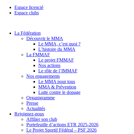
Espace licencié
Espace clubs
La Fédération
Découvrir le MMA
Le MMA, c’est quoi ?
L’histoire du MMA
La FMMAF
Le projet FMMAF
Nos actions
Le rôle de l’IMMAF
Nos engagements
Le MMA pour tous
MMA & Prévention
Lutte contre le dopage
Organigramme
Presse
Actualités
Rejoignez-nous
Affilier son club
Portefeuille d’actions ETR 2025-2026
Le Projet Sportif Fédéral – PSF 2026