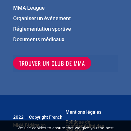
MMA League
Organiser un événement
Réglementation sportive
Documents médicaux
TROUVER UN CLUB DE MMA
Mentions légales
2022 – Copyright French
Politique de
MMA Fédération
confidentialité des
We use cookies to ensure that we give you the best
données