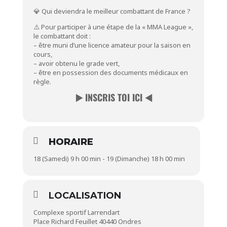
💎 Qui deviendra le meilleur combattant de France ?
⚠️ Pour participer à une étape de la « MMA League »,
le combattant doit :
– être muni d’une licence amateur pour la saison en
cours,
– avoir obtenu le grade vert,
– être en possession des
documents médicaux
en
règle.
▶️ INSCRIS TOI ICI ◀️
HORAIRE
18 (Samedi) 9 h 00 min - 19 (Dimanche) 18 h 00 min
LOCALISATION
Complexe sportif Larrendart
Place Richard Feuillet 40440 Ondres