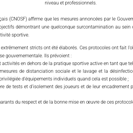
niveau et professionnels.
nçais (CNOSF) affirme que les mesures annoncées par le Gouvern
objectifs démontrant une quelconque surcontamination au sein d
ivité sportive.
extrêmement stricts ont été élaborés. Ces protocoles ont fait l’o
crise gouvernementale.
Ils prévoient :
activités en dehors de la pratique sportive active en tant que tell
 mesures de distanciation sociale et le lavage et la désinfec
n privilégiée d’équipements individuels quand cela est possible ;
tière de tests et d’isolement des joueurs et de leur encadremen
rants du respect et de la bonne mise en œuvre de ces protocole