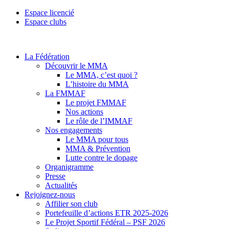
Espace licencié
Espace clubs
La Fédération
Découvrir le MMA
Le MMA, c’est quoi ?
L’histoire du MMA
La FMMAF
Le projet FMMAF
Nos actions
Le rôle de l’IMMAF
Nos engagements
Le MMA pour tous
MMA & Prévention
Lutte contre le dopage
Organigramme
Presse
Actualités
Rejoignez-nous
Affilier son club
Portefeuille d’actions ETR 2025-2026
Le Projet Sportif Fédéral – PSF 2026