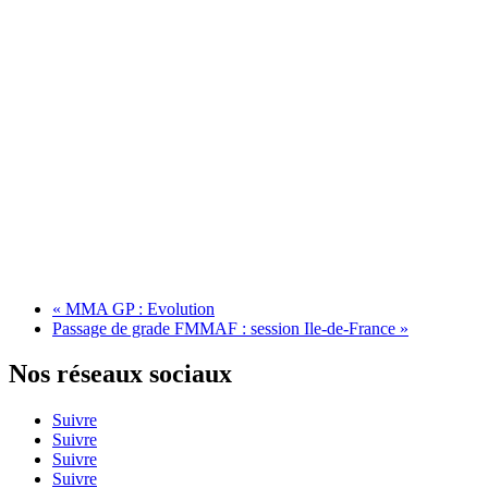
«
MMA GP : Evolution
Passage de grade FMMAF : session Ile-de-France
»
Nos réseaux sociaux
Suivre
Suivre
Suivre
Suivre