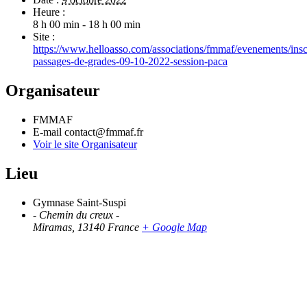
Heure :
8 h 00 min - 18 h 00 min
Site :
https://www.helloasso.com/associations/fmmaf/evenements/insc
passages-de-grades-09-10-2022-session-paca
Organisateur
FMMAF
E-mail
contact@fmmaf.fr
Voir le site Organisateur
Lieu
Gymnase Saint-Suspi
- Chemin du creux -
Miramas
,
13140
France
+ Google Map