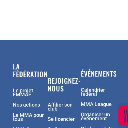
LA
ÉVÉNEMENTS
FÉDÉRATION
REJOIGNEZ-
NOUS
Calendrier
Le projet
fédéral
FMMAF
MMA League
Nos actions
Affilier son
club
T
Organiser un
U
Le MMA pour
événement
D
tous
Se licencier