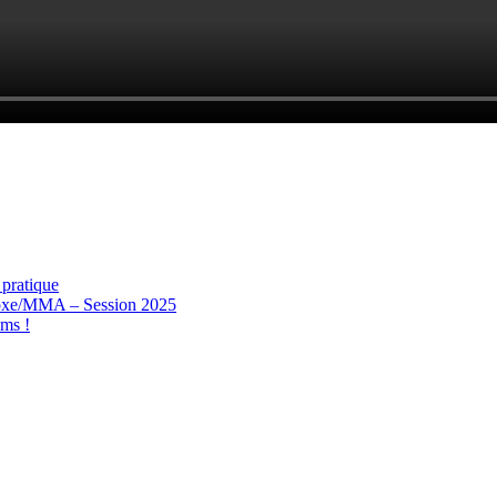
pratique
 Boxe/MMA – Session 2025
ms !