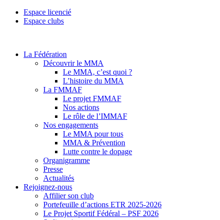
Espace licencié
Espace clubs
La Fédération
Découvrir le MMA
Le MMA, c’est quoi ?
L’histoire du MMA
La FMMAF
Le projet FMMAF
Nos actions
Le rôle de l’IMMAF
Nos engagements
Le MMA pour tous
MMA & Prévention
Lutte contre le dopage
Organigramme
Presse
Actualités
Rejoignez-nous
Affilier son club
Portefeuille d’actions ETR 2025-2026
Le Projet Sportif Fédéral – PSF 2026