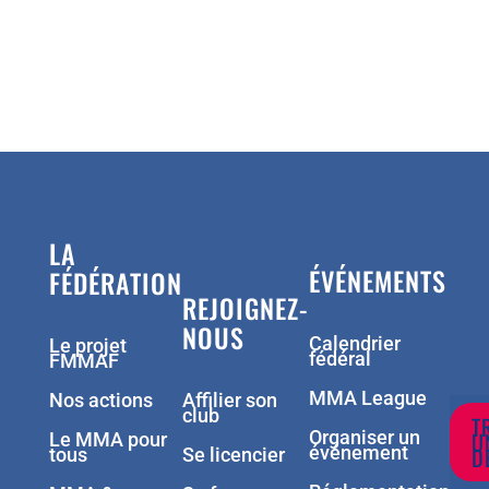
LA
ÉVÉNEMENTS
FÉDÉRATION
REJOIGNEZ-
NOUS
Calendrier
Le projet
fédéral
FMMAF
MMA League
Nos actions
Affilier son
club
T
Organiser un
U
Le MMA pour
événement
D
tous
Se licencier