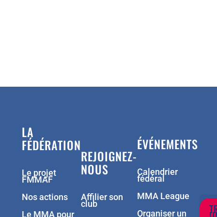
LA
ÉVÉNEMENTS
FÉDÉRATION
REJOIGNEZ-
NOUS
Calendrier
Le projet
fédéral
FMMAF
MMA League
Nos actions
Affilier son
club
T
Organiser un
U
Le MMA pour