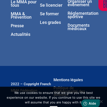
Organiser un
U
Le MMA pour
événement
D
tous
Se licencier
Réglementation
MMA &
Se former
sportive
Prévention
Les grades
Documents
Presse
médicaux
Actualités
Mentions légales
2022 – Copyright French
Politique de
MMA Fédération
confidentialité des
We use cookies to ensure that we give you the best
données
experience on our website. If you continue to use this site we
will assume that you are happy with it.