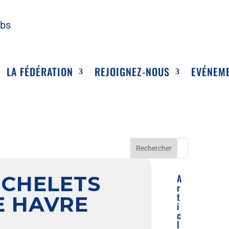
ubs
LA FÉDÉRATION
REJOIGNEZ-NOUS
EVÉNEM
ICHELETS
A
r
t
E HAVRE
i
c
l